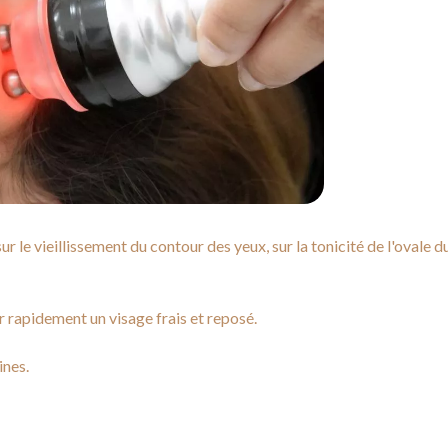
r le vieillissement du contour des yeux, sur la tonicité de l'ovale du
er rapidement un visage frais et reposé.
ines.